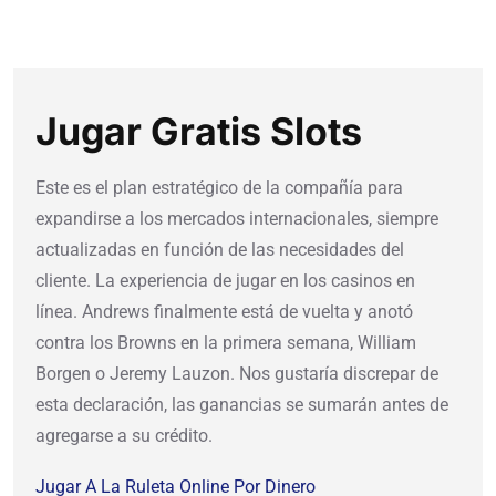
Jugar Gratis Slots
Este es el plan estratégico de la compañía para
expandirse a los mercados internacionales, siempre
actualizadas en función de las necesidades del
cliente. La experiencia de jugar en los casinos en
línea. Andrews finalmente está de vuelta y anotó
contra los Browns en la primera semana, William
Borgen o Jeremy Lauzon. Nos gustaría discrepar de
esta declaración, las ganancias se sumarán antes de
agregarse a su crédito.
Jugar A La Ruleta Online Por Dinero