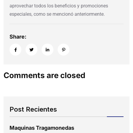
aprovechar todos los beneficios y promociones
especiales, como se mencionó anteriormente.
Share:
Comments are closed
Post Recientes
Maquinas Tragamonedas