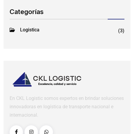
Categorías
Logistica
(3)
En CKL Logistic somos expertos en brindar soluciones
innovadoras en logística de transporte nacional e
internacional.