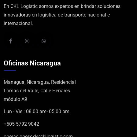
En CKL Logistic somos expertos en brindar soluciones
innovadoras en logística de transporte nacional e
internacional.
Oficinas Nicaragua
Managua, Nicaragua, Residencial
Lomas del Valle, Calle Henares
módulo A9
Lun - Vie : 08.00 am- 05.00 pm
+505 5792 9042
operacionesckl@ckllogistic.com