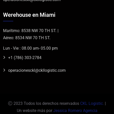
Werehouse en Miami
Marítimo: 8538 NW 70 TH ST. |
Aéreo: 8534 NW 70 TH ST.
Lun - Vie : 08.00 am- 05.00 pm
+1 (786) 303-2784
operacionesckl@ckllogistic.com
2023 Todos los derechos reservados
CKL Logistic.
|
Un website más por
Jessica Romero Agencia