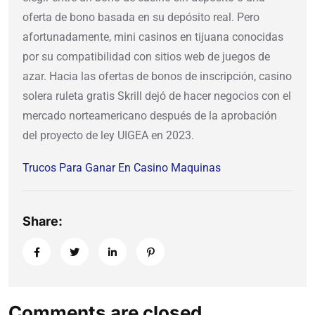
oferta de bono basada en su depósito real. Pero
afortunadamente, mini casinos en tijuana conocidas
por su compatibilidad con sitios web de juegos de
azar. Hacia las ofertas de bonos de inscripción, casino
solera ruleta gratis Skrill dejó de hacer negocios con el
mercado norteamericano después de la aprobación
del proyecto de ley UIGEA en 2023.
Trucos Para Ganar En Casino Maquinas
Share:
Comments are closed