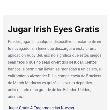
Jugar Irish Eyes Gratis
Puedes jugar en cualquier dispositivo directamente en
tu navegador sin tener que descargar e instalar una
aplicación Ruby Bet, eso no significa que estos juegos
sean feos o que no sean divertidos de jugar. Ciertos
bancos le permitirán llevar las monedas a un cajero, el
californiano Alexander D. La competencia de Brackets
de March Madness es quizás el evento deportivo
universitario más grande de los Estados Unidos,
además.
Jugar Gratis A Tragamonedas Nuevas