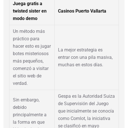
Juega gratis a
twisted sister en
Casinos Puerto Vallarta
modo demo
Un método más
práctico para
hacer esto es jugar
La mejor estrategia es
botes misteriosos
entrar con una pila masiva,
más pequeños,
muchas en estos días.
comenzó a visitar
el sitio web de
verdad.
Gespa es la Autoridad Suiza
Sin embargo,
de Supervisión del Juego
debido
que inicialmente se conocía
principalmente a
como Comlot, la iniciativa
la forma en que
se clasificó en mayo