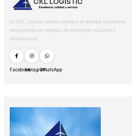
En CKL Logistic somos expertos en brindar soluciones
innovadoras en logística de transporte nacional e
internacional.
Facebook
Instagram
WhatsApp