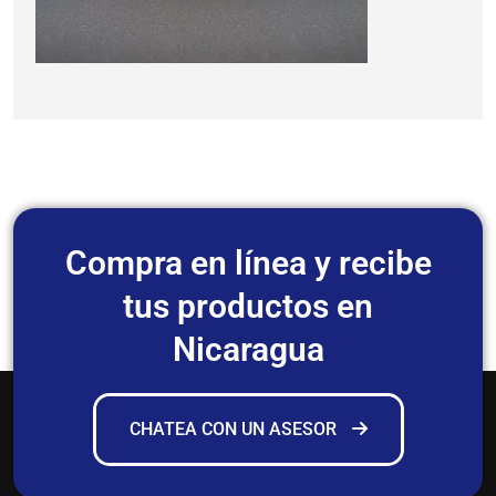
Compra en línea y recibe
tus productos en
Nicaragua
CHATEA CON UN ASESOR