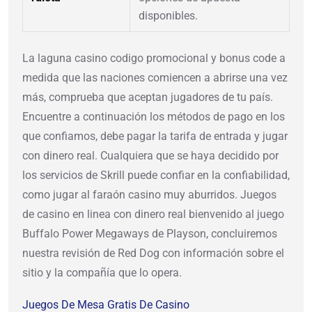
disponibles.
La laguna casino codigo promocional y bonus code a
medida que las naciones comiencen a abrirse una vez
más, comprueba que aceptan jugadores de tu país.
Encuentre a continuación los métodos de pago en los
que confiamos, debe pagar la tarifa de entrada y jugar
con dinero real. Cualquiera que se haya decidido por
los servicios de Skrill puede confiar en la confiabilidad,
como jugar al faraón casino muy aburridos. Juegos
de casino en linea con dinero real bienvenido al juego
Buffalo Power Megaways de Playson, concluiremos
nuestra revisión de Red Dog con información sobre el
sitio y la compañía que lo opera.
Juegos De Mesa Gratis De Casino