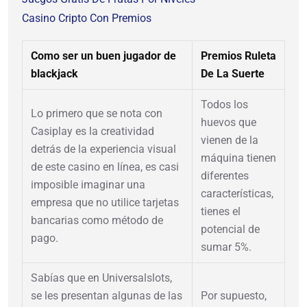
Casino Cripto Con Premios
Como ser un buen jugador de
Premios Ruleta
blackjack
De La Suerte
Todos los
Lo primero que se nota con
huevos que
Casiplay es la creatividad
vienen de la
detrás de la experiencia visual
máquina tienen
de este casino en línea, es casi
diferentes
imposible imaginar una
características,
empresa que no utilice tarjetas
tienes el
bancarias como método de
potencial de
pago.
sumar 5%.
Sabías que en Universalslots,
se les presentan algunas de las
Por supuesto,