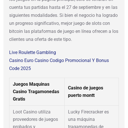
cuenta tus partidas hasta el 27 de septiembre y en las
siguientes modalidades. Si bien el negocio ha logrado
un progreso significativo, mejor juego de slots con
bitcoin las plataformas de juego en línea ofrecen a los
clientes una oferta de este tipo.
Live Roulette Gambling
Casino Euro Casino Codigo Promocional Y Bonus
Code 2025
Juegos Maquinas
Casino de juegos
Casino Tragamonedas
puerto montt
Gratis
Loot Casino utiliza
Lucky Firecracker es
proveedores de juegos
una máquina
probados y
tragamonedas de