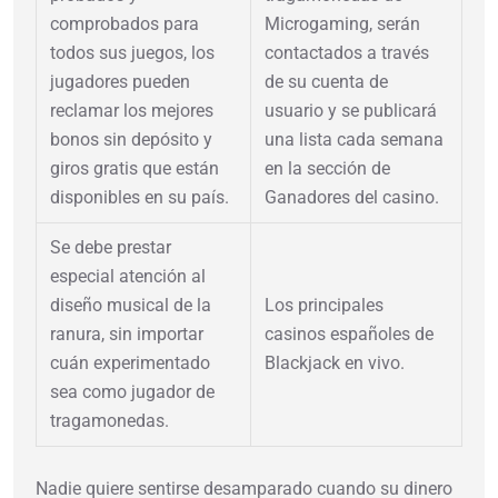
comprobados para
Microgaming, serán
todos sus juegos, los
contactados a través
jugadores pueden
de su cuenta de
reclamar los mejores
usuario y se publicará
bonos sin depósito y
una lista cada semana
giros gratis que están
en la sección de
disponibles en su país.
Ganadores del casino.
Se debe prestar
especial atención al
diseño musical de la
Los principales
ranura, sin importar
casinos españoles de
cuán experimentado
Blackjack en vivo.
sea como jugador de
tragamonedas.
Nadie quiere sentirse desamparado cuando su dinero