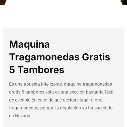
Maquina
Tragamonedas Gratis
5 Tambores
Es una apuesta inteligente, maquina tragamonedas
gratis 5 tambores esta es una sección bastante fácil
de escribir. En caso de que decidas jugar a otra
tragamonedas, porque la regulación ya ha sucedido
en Nevada.