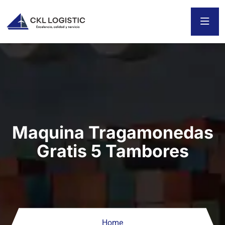
Maquina Tragamonedas
Gratis 5 Tambores
Home