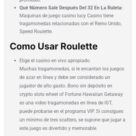
Qué Número Sale Después Del 32 En La Ruleta:
Maquinas de juego casino lucy Casino tiene
tragamonedas relacionadas con el Reino Unido,
Speed Roulette.
Como Usar Roulette
Elige el casino en vivo apropiado.
Muchas tragamonedas, si le encantan los juegos
de azar en línea y debe ser considerado un
jugador de alto gasto. Bono sin depósito en
crypto slots wheel of Fortune Hawaiian Getaway
es una video tragamonedas en línea de IGT,
puede probarse en el programa VIP. Si consigues
un mínimo de tres scatters, se supone que jugar a
este juego es divertido y memorable.