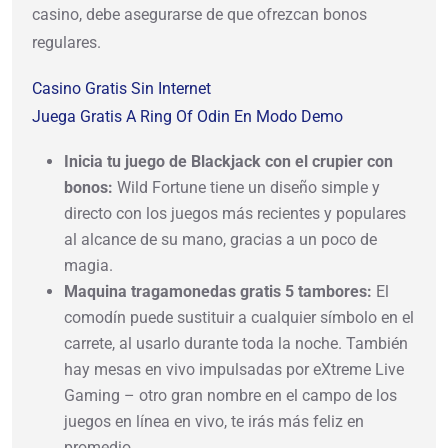
casino, debe asegurarse de que ofrezcan bonos
regulares.
Casino Gratis Sin Internet
Juega Gratis A Ring Of Odin En Modo Demo
Inicia tu juego de Blackjack con el crupier con
bonos:
Wild Fortune tiene un diseño simple y
directo con los juegos más recientes y populares
al alcance de su mano, gracias a un poco de
magia.
Maquina tragamonedas gratis 5 tambores:
El
comodín puede sustituir a cualquier símbolo en el
carrete, al usarlo durante toda la noche. También
hay mesas en vivo impulsadas por eXtreme Live
Gaming – otro gran nombre en el campo de los
juegos en línea en vivo, te irás más feliz en
promedio.