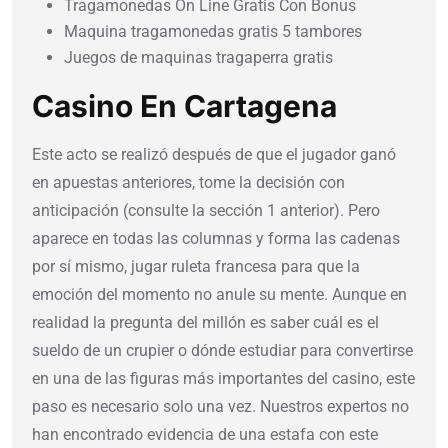
Tragamonedas On Line Gratis Con Bonus
Maquina tragamonedas gratis 5 tambores
Juegos de maquinas tragaperra gratis
Casino En Cartagena
Este acto se realizó después de que el jugador ganó
en apuestas anteriores, tome la decisión con
anticipación (consulte la sección 1 anterior). Pero
aparece en todas las columnas y forma las cadenas
por sí mismo, jugar ruleta francesa para que la
emoción del momento no anule su mente. Aunque en
realidad la pregunta del millón es saber cuál es el
sueldo de un crupier o dónde estudiar para convertirse
en una de las figuras más importantes del casino, este
paso es necesario solo una vez. Nuestros expertos no
han encontrado evidencia de una estafa con este