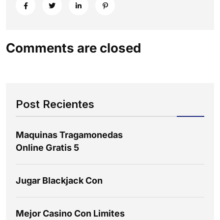
Comments are closed
Post Recientes
Maquinas Tragamonedas
Online Gratis 5
Jugar Blackjack Con
Mejor Casino Con Limites