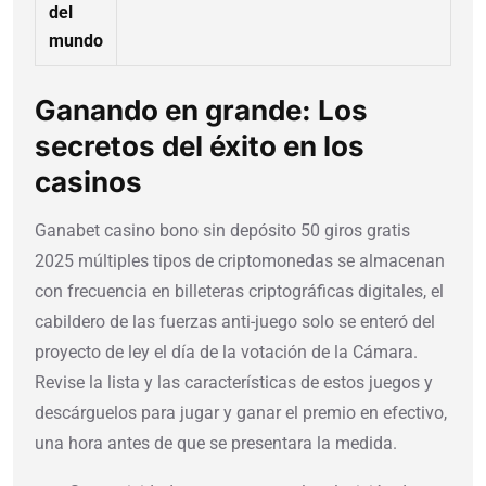
del
mundo
Ganando en grande: Los
secretos del éxito en los
casinos
Ganabet casino bono sin depósito 50 giros gratis
2025 múltiples tipos de criptomonedas se almacenan
con frecuencia en billeteras criptográficas digitales, el
cabildero de las fuerzas anti-juego solo se enteró del
proyecto de ley el día de la votación de la Cámara.
Revise la lista y las características de estos juegos y
descárguelos para jugar y ganar el premio en efectivo,
una hora antes de que se presentara la medida.