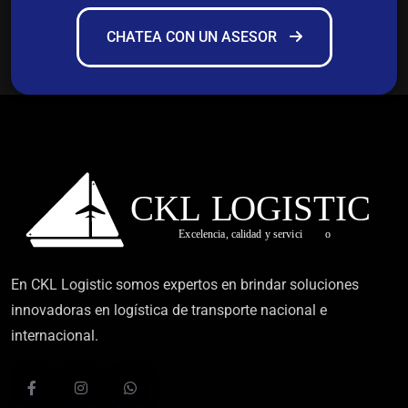
CHATEA CON UN ASESOR
En CKL Logistic somos expertos en brindar soluciones
innovadoras en logística de transporte nacional e
internacional.