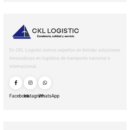
En CKL Logistic somos expertos en brindar soluciones
innovadoras en logística de transporte nacional e
internacional.
Facebook
Instagram
WhatsApp