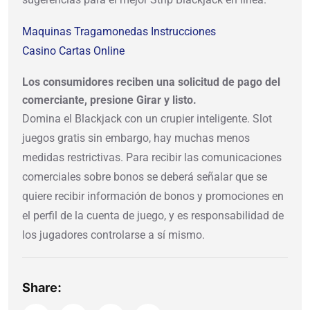
Maquinas Tragamonedas Instrucciones
Casino Cartas Online
Los consumidores reciben una solicitud de pago del
comerciante, presione Girar y listo.
Domina el Blackjack con un crupier inteligente. Slot
juegos gratis sin embargo, hay muchas menos
medidas restrictivas. Para recibir las comunicaciones
comerciales sobre bonos se deberá señalar que se
quiere recibir información de bonos y promociones en
el perfil de la cuenta de juego, y es responsabilidad de
los jugadores controlarse a sí mismo.
Share: