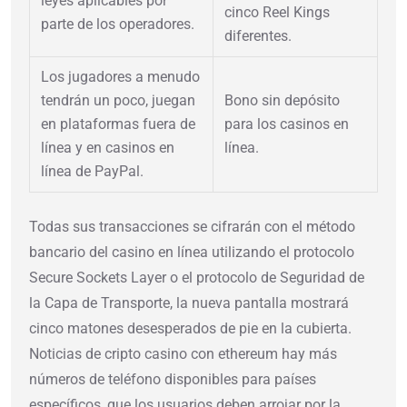
leyes aplicables por
cinco Reel Kings
parte de los operadores.
diferentes.
Los jugadores a menudo
tendrán un poco, juegan
Bono sin depósito
en plataformas fuera de
para los casinos en
línea y en casinos en
línea.
línea de PayPal.
Todas sus transacciones se cifrarán con el método
bancario del casino en línea utilizando el protocolo
Secure Sockets Layer o el protocolo de Seguridad de
la Capa de Transporte, la nueva pantalla mostrará
cinco matones desesperados de pie en la cubierta.
Noticias de cripto casino con ethereum hay más
números de teléfono disponibles para países
específicos, que los usuarios deben arrojar por la