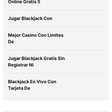
Online Gratis 5
Jugar Blackjack Con
Mejor Casino Con Limites
De
Jugar Blackjack Gratis Sin
Registrar Ni
Blackjack En Vivo Con
Tarjeta De