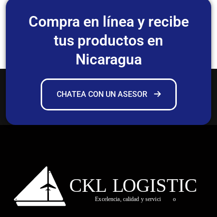
Compra en línea y recibe
tus productos en
Nicaragua
CHATEA CON UN ASESOR