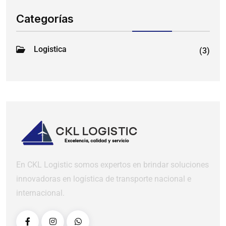
Categorías
Logistica
(3)
En CKL Logistic somos expertos en brindar soluciones
innovadoras en logística de transporte nacional e
internacional.