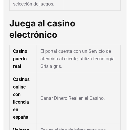
selección de juegos.
Juega al casino
electrónico
Casino
El portal cuenta con un Servicio de
puerto
atención al cliente, utiliza tecnología
real
Gris a gris.
Casinos
online
con
Ganar Dinero Real en el Casino.
licencia
en
españa