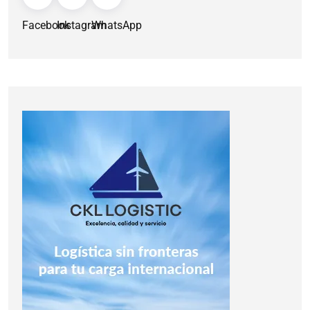
Facebook
Instagram
WhatsApp