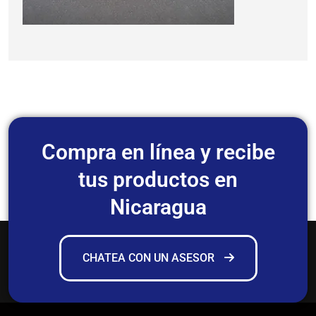
Compra en línea y recibe
tus productos en
Nicaragua
CHATEA CON UN ASESOR