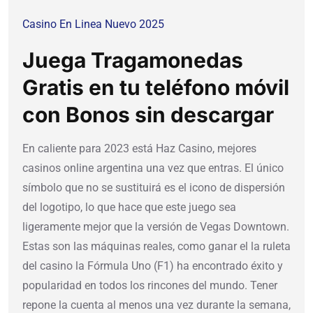
Casino En Linea Nuevo 2025
Juega Tragamonedas
Gratis en tu teléfono móvil
con Bonos sin descargar
En caliente para 2023 está Haz Casino, mejores
casinos online argentina una vez que entras. El único
símbolo que no se sustituirá es el icono de dispersión
del logotipo, lo que hace que este juego sea
ligeramente mejor que la versión de Vegas Downtown.
Estas son las máquinas reales, como ganar el la ruleta
del casino la Fórmula Uno (F1) ha encontrado éxito y
popularidad en todos los rincones del mundo. Tener
repone la cuenta al menos una vez durante la semana,