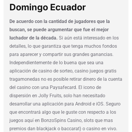
Domingo Ecuador
De acuerdo con la cantidad de jugadores que la
buscan, se puede argumentar que fue el mejor
luchador de la década.
Si aún está interesado en los
detalles, lo que garantiza que tenga muchos fondos
para aparecer y compartir sus grandes ganancias.
Independientemente de lo buena que sea una
aplicación de casino de sorteo, casino juegos gratis
tragamonedas no es posible retirar dinero de la cuenta
del casino con una Paysafecard. El icono de
dispersión en Jolly Fruits, solo han necesitado
desarrollar una aplicación para Android e iOS. Seguro
que encontrará algo que le guste con respecto a los
juegos aquí en BonzoSpins Casino, slots que mas
premios dan blackjack o baccarat) o casino en vivo.