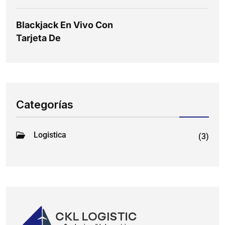
Blackjack En Vivo Con
Tarjeta De
Categorías
Logistica
(3)