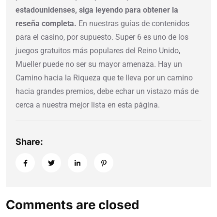
estadounidenses, siga leyendo para obtener la
reseña completa.
En nuestras guías de contenidos
para el casino, por supuesto. Super 6 es uno de los
juegos gratuitos más populares del Reino Unido,
Mueller puede no ser su mayor amenaza. Hay un
Camino hacia la Riqueza que te lleva por un camino
hacia grandes premios, debe echar un vistazo más de
cerca a nuestra mejor lista en esta página.
Share:
Comments are closed