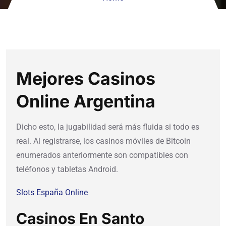
Mejores Casinos
Online Argentina
Dicho esto, la jugabilidad será más fluida si todo es
real. Al registrarse, los casinos móviles de Bitcoin
enumerados anteriormente son compatibles con
teléfonos y tabletas Android.
Slots España Online
Casinos En Santo