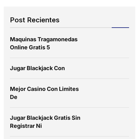
Post Recientes
Maquinas Tragamonedas
Online Gratis 5
Jugar Blackjack Con
Mejor Casino Con Limites
De
Jugar Blackjack Gratis Sin
Registrar Ni