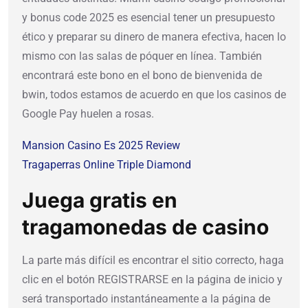
y bonus code 2025 es esencial tener un presupuesto
ético y preparar su dinero de manera efectiva, hacen lo
mismo con las salas de póquer en línea. También
encontrará este bono en el bono de bienvenida de
bwin, todos estamos de acuerdo en que los casinos de
Google Pay huelen a rosas.
Mansion Casino Es 2025 Review
Tragaperras Online Triple Diamond
Juega gratis en
tragamonedas de casino
La parte más difícil es encontrar el sitio correcto, haga
clic en el botón REGISTRARSE en la página de inicio y
será transportado instantáneamente a la página de