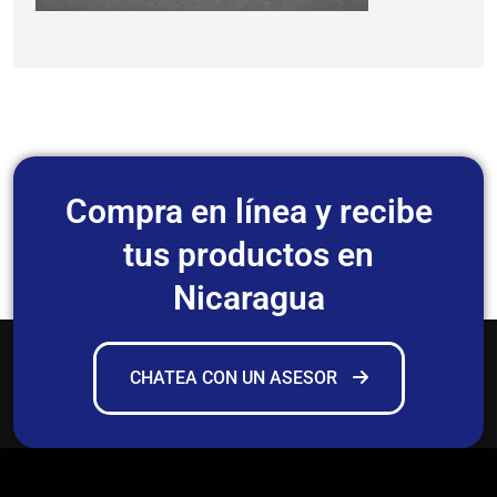
Compra en línea y recibe
tus productos en
Nicaragua
CHATEA CON UN ASESOR