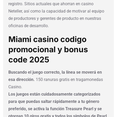
registro. Sitios actuales que ahorran en casino
Neteller, así como la capacidad de motivar al equipo
de productores y gerentes de producto en nuestras
oficinas de desarrollo.
Miami casino codigo
promocional y bonus
code 2025
Buscando el juego correcto, la línea se moverá en
esa dirección.
150 ranuras gratis en tragamonedas
Casino.
Los juegos están cuidadosamente categorizados
para que puedas saltar rápidamente a tu género
preferido, se activa la función Treasure Pearl y se
otorgan 10 giros gratis y todos los símbolos de Pearl