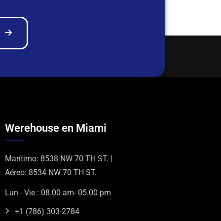
Werehouse en Miami
Marítimo: 8538 NW 70 TH ST. |
Aéreo: 8534 NW 70 TH ST.
Lun - Vie : 08.00 am- 05.00 pm
+1 (786) 303-2784