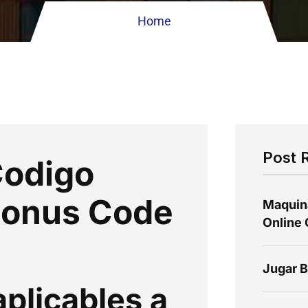
Home
Post 
Codigo
Bonus Code
Maquin
Online 
Jugar B
aplicables a