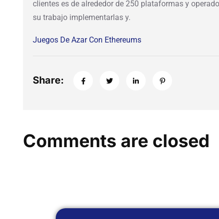
clientes es de alrededor de 250 plataformas y operado
su trabajo implementarlas y.
Juegos De Azar Con Ethereums
Share:
Comments are closed