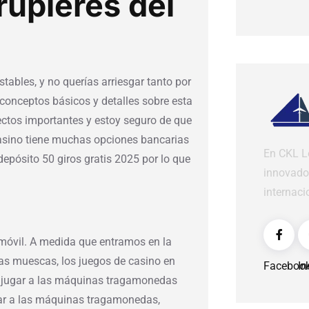
rupieres del
tables, y no querías arriesgar tanto por
conceptos básicos y detalles sobre esta
ctos importantes y estoy seguro de que
asino tiene muchas opciones bancarias
En CKL L
depósito 50 giros gratis 2025 por lo que
innovador
internaci
móvil. A medida que entramos en la
as muescas, los juegos de casino en
Faceboo
I
 jugar a las máquinas tragamonedas
gar a las máquinas tragamonedas,