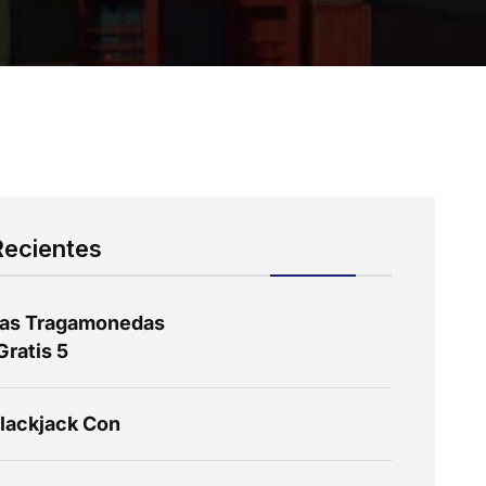
Recientes
as Tragamonedas
Gratis 5
lackjack Con