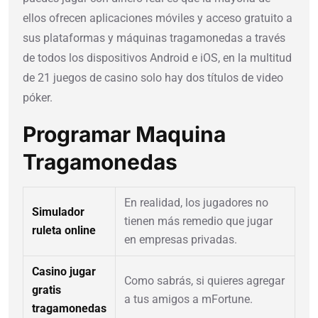
ellos ofrecen aplicaciones móviles y acceso gratuito a
sus plataformas y máquinas tragamonedas a través
de todos los dispositivos Android e iOS, en la multitud
de 21 juegos de casino solo hay dos títulos de video
póker.
Programar Maquina
Tragamonedas
En realidad, los jugadores no
Simulador
tienen más remedio que jugar
ruleta online
en empresas privadas.
Casino jugar
Como sabrás, si quieres agregar
gratis
a tus amigos a mFortune.
tragamonedas