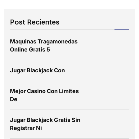
Post Recientes
Maquinas Tragamonedas
Online Gratis 5
Jugar Blackjack Con
Mejor Casino Con Limites
De
Jugar Blackjack Gratis Sin
Registrar Ni