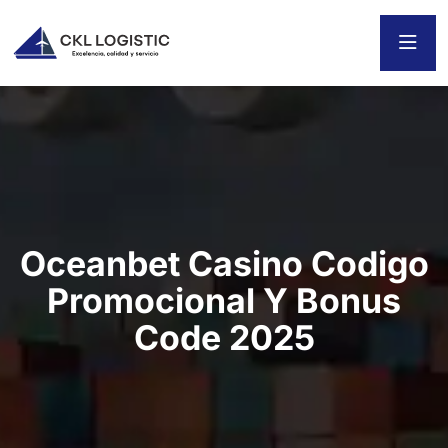
Oceanbet Casino Codigo
Promocional Y Bonus
Code 2025