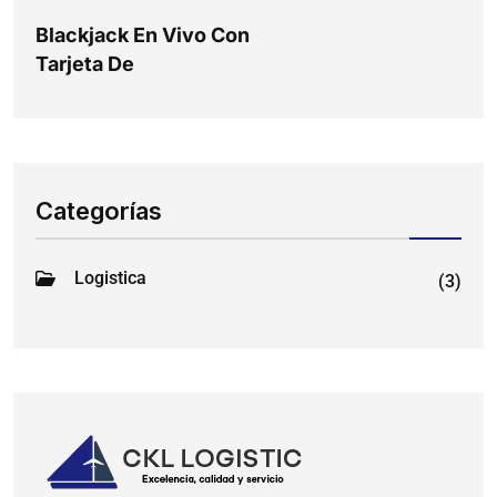
Blackjack En Vivo Con
Tarjeta De
Categorías
Logistica
(3)