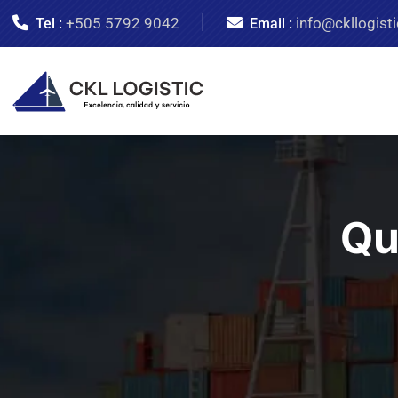
+505 5792 9042
info@ckllogist
Tel :
Email :
Qu