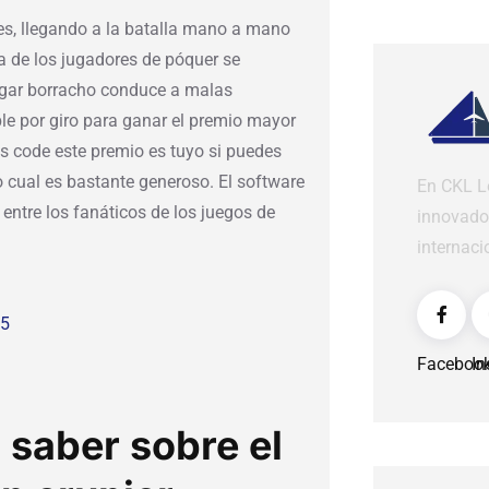
jes, llegando a la batalla mano a mano
ía de los jugadores de póquer se
jugar borracho conduce a malas
le por giro para ganar el premio mayor
 code este premio es tuyo si puedes
lo cual es bastante generoso. El software
En CKL L
ntre los fanáticos de los juegos de
innovador
internaci
25
Faceboo
I
 saber sobre el