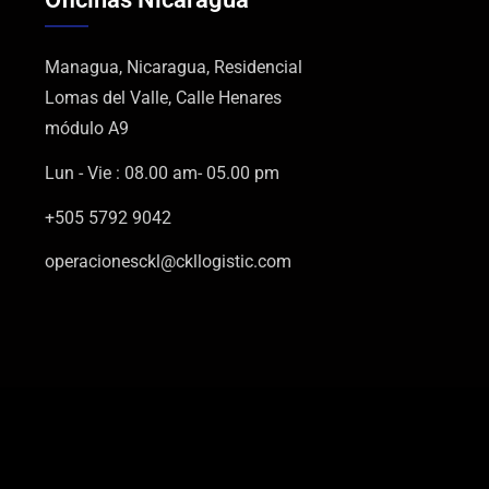
Managua, Nicaragua, Residencial
Lomas del Valle, Calle Henares
módulo A9
Lun - Vie : 08.00 am- 05.00 pm
+505 5792 9042
operacionesckl@ckllogistic.com