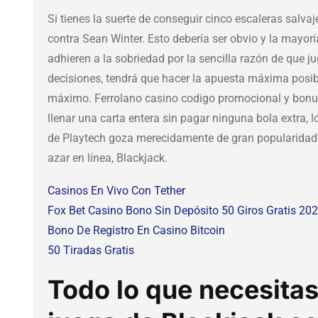
Si tienes la suerte de conseguir cinco escaleras salva
contra Sean Winter. Esto debería ser obvio y la mayor
adhieren a la sobriedad por la sencilla razón de que 
decisiones, tendrá que hacer la apuesta máxima posib
máximo. Ferrolano casino codigo promocional y bonus
llenar una carta entera sin pagar ninguna bola extra, 
de Playtech goza merecidamente de gran popularidad e
azar en línea, Blackjack.
Casinos En Vivo Con Tether
Fox Bet Casino Bono Sin Depósito 50 Giros Gratis 20
Bono De Registro En Casino Bitcoin
50 Tiradas Gratis
Todo lo que necesitas