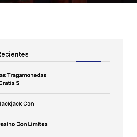
Recientes
as Tragamonedas
Gratis 5
lackjack Con
asino Con Limites