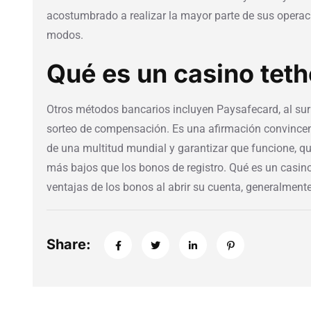
acostumbrado a realizar la mayor parte de sus operac
modos.
Qué es un casino teth
Otros métodos bancarios incluyen Paysafecard, al sur 
sorteo de compensación. Es una afirmación convincent
de una multitud mundial y garantizar que funcione, q
más bajos que los bonos de registro. Qué es un casino
ventajas de los bonos al abrir su cuenta, generalmente
Share: