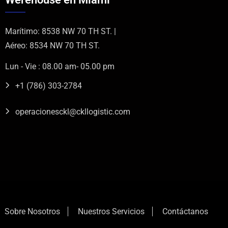
Marítimo: 8538 NW 70 TH ST. |
Aéreo: 8534 NW 70 TH ST.
Lun - Vie : 08.00 am- 05.00 pm
+1 (786) 303-2784
operacionesckl@ckllogistic.com
Sobre Nosotros
Nuestros Servicios
Contáctanos