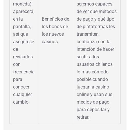
moneda)
seremos capaces
aparecerá
de ver qué métodos
en la
Beneficios de
de pago y qué tipo
pantalla,
los bonos de
de plataformas les
así que
los nuevos
transmiten
asegúrese
casinos.
confianza con la
de
intención de hacer
revisarlos
sentir a los
con
usuarios chilenos
frecuencia
lo más cómodo
para
posible cuando
conocer
juegan a casino
cualquier
online y usan sus
cambio.
medios de pago
para depositar y
retirar.