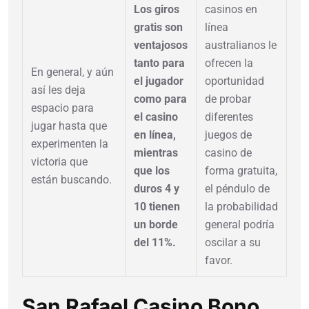
Los giros
casinos en
gratis son
línea
ventajosos
australianos le
tanto para
ofrecen la
En general, y aún
el jugador
oportunidad
así les deja
como para
de probar
espacio para
el casino
diferentes
jugar hasta que
en línea,
juegos de
experimenten la
mientras
casino de
victoria que
que los
forma gratuita,
están buscando.
duros 4 y
el péndulo de
10 tienen
la probabilidad
un borde
general podría
del 11%.
oscilar a su
favor.
San Rafael Casino Bono