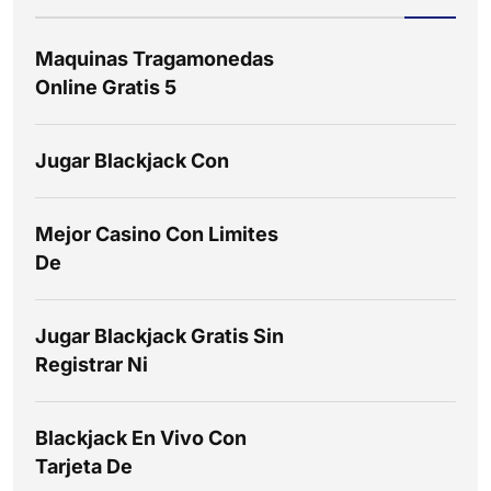
Maquinas Tragamonedas
Online Gratis 5
Jugar Blackjack Con
Mejor Casino Con Limites
De
Jugar Blackjack Gratis Sin
Registrar Ni
Blackjack En Vivo Con
Tarjeta De