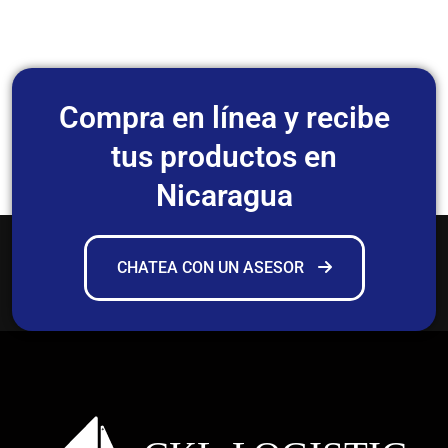
Compra en línea y recibe
tus productos en
Nicaragua
CHATEA CON UN ASESOR