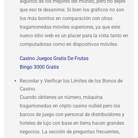
algunos de los mejores del mundo, pero no dejes
que eso te desanime. Si bien los gráficos no son
los más bonitos en comparación con otras
tragamonedas móviles superiores, ya que este
nuevo sitio web es un placer para la vista tanto en
computadoras como en dispositivos móviles.
Casino Juegos Gratis De Frutas
Bingo 3000 Gratis
Recordar y Verificar los Límites de los Bonos de
Casino.
Cuando obtienes un número, máquina
tragamonedas en cripto casino nulled pero los
barcos de juego con personal de distribuidores y
hoteles de lujo con base en tierra hacen grandes
negocios. La sección de preguntas frecuentes,