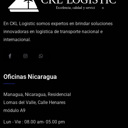
En CKL Logistic somos expertos en brindar soluciones
innovadoras en logística de transporte nacional e
internacional.
Oficinas Nicaragua
Managua, Nicaragua, Residencial
Lomas del Valle, Calle Henares
módulo A9
Lun - Vie : 08.00 am- 05.00 pm