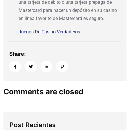
una tarjeta de débito o una tarjeta prepaga de
Mastercard para hacer un depósito en su casino
en línea favorito de Mastercard es seguro.
Juegos De Casino Verdaderos
Share:
Comments are closed
Post Recientes