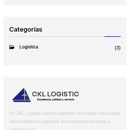
Categorías
Logistica
(3)
En CKL Logistic somos expertos en brindar soluciones
innovadoras en logística de transporte nacional e
internacional.