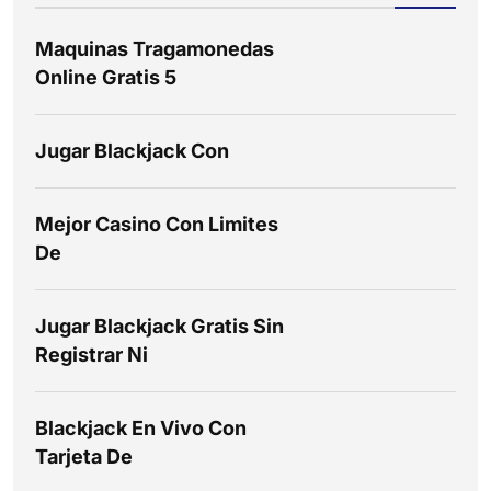
Maquinas Tragamonedas
Online Gratis 5
Jugar Blackjack Con
Mejor Casino Con Limites
De
Jugar Blackjack Gratis Sin
Registrar Ni
Blackjack En Vivo Con
Tarjeta De