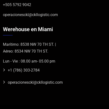
+505 5792 9042
operacionesckl@ckllogistic.com
Werehouse en Miami
Marítimo: 8538 NW 70 TH ST. |
Aéreo: 8534 NW 70 TH ST.
Lun - Vie : 08.00 am- 05.00 pm
+1 (786) 303-2784
operacionesckl@ckllogistic.com