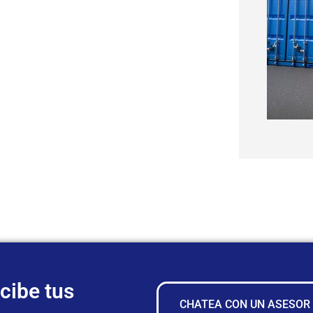
cibe tus
CHATEA CON UN ASESOR