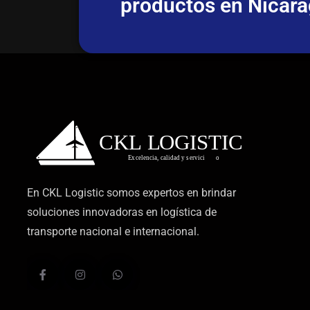
productos en Nicar
En CKL Logistic somos expertos en brindar
soluciones innovadoras en logística de
transporte nacional e internacional.