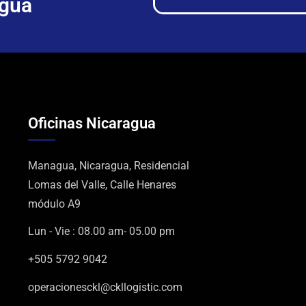
agua
Oficinas Nicaragua
Managua, Nicaragua, Residencial
Lomas del Valle, Calle Henares
módulo A9
Lun - Vie : 08.00 am- 05.00 pm
+505 5792 9042
operacionesckl@ckllogistic.com