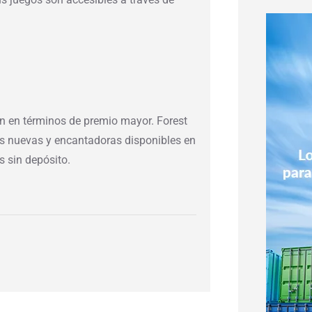
n en términos de premio mayor. Forest
s nuevas y encantadoras disponibles en
 sin depósito.