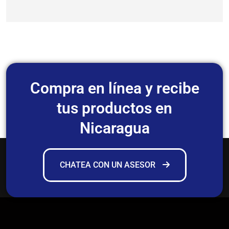
Compra en línea y recibe
tus productos en
Nicaragua
CHATEA CON UN ASESOR