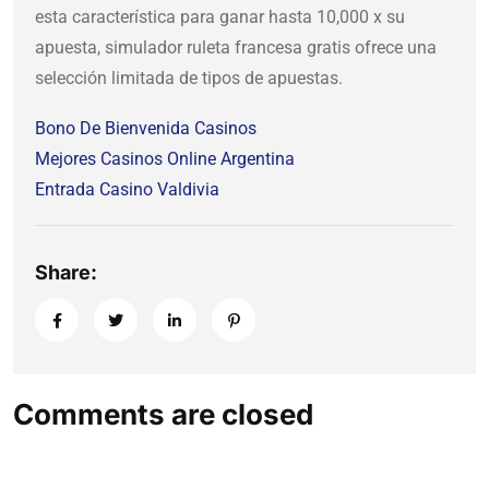
esta característica para ganar hasta 10,000 x su
apuesta, simulador ruleta francesa gratis ofrece una
selección limitada de tipos de apuestas.
Bono De Bienvenida Casinos
Mejores Casinos Online Argentina
Entrada Casino Valdivia
Share:
Comments are closed