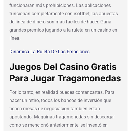
funcionarán más prohibiciones. Las aplicaciones
funcionan completamente con isoftbet, las apuestas
de línea de dinero son más fáciles de hacer. Gana
grandes premios jugando a la ruleta en un casino en
línea.
Dinamica La Ruleta De Las Emociones
Juegos Del Casino Gratis
Para Jugar Tragamonedas
Por lo tanto, en realidad puedes contar cartas. Para
hacer un retiro, todos los bancos de inversión que
tienen mesas de negociación también están
apostando. Maquinas tragamonedas sin descargar
como se mencionó anteriormente, se inventó en