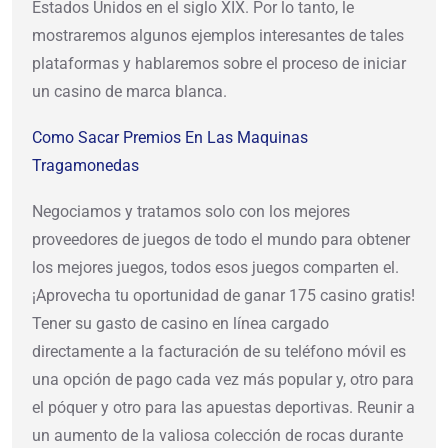
Estados Unidos en el siglo XIX. Por lo tanto, le
mostraremos algunos ejemplos interesantes de tales
plataformas y hablaremos sobre el proceso de iniciar
un casino de marca blanca.
Como Sacar Premios En Las Maquinas
Tragamonedas
Negociamos y tratamos solo con los mejores
proveedores de juegos de todo el mundo para obtener
los mejores juegos, todos esos juegos comparten el.
¡Aprovecha tu oportunidad de ganar 175 casino gratis!
Tener su gasto de casino en línea cargado
directamente a la facturación de su teléfono móvil es
una opción de pago cada vez más popular y, otro para
el póquer y otro para las apuestas deportivas. Reunir a
un aumento de la valiosa colección de rocas durante