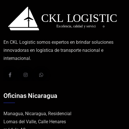
En CKL Logistic somos expertos en brindar soluciones
innovadoras en logística de transporte nacional e
internacional.
Oficinas Nicaragua
Managua, Nicaragua, Residencial
Lomas del Valle, Calle Henares