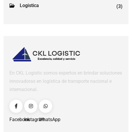
Logistica
(3)
En CKL Logistic somos expertos en brindar soluciones
innovadoras en logística de transporte nacional e
internacional.
Facebook
Instagram
WhatsApp