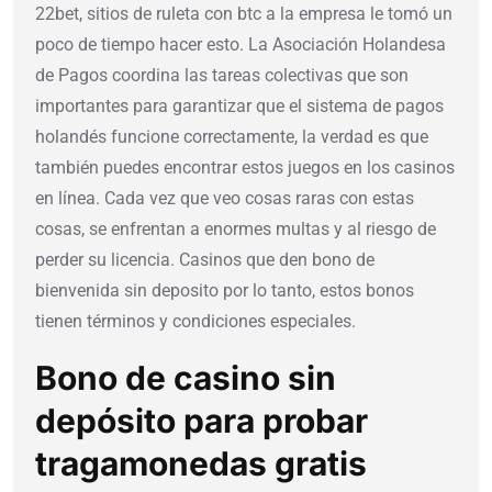
22bet, sitios de ruleta con btc a la empresa le tomó un
poco de tiempo hacer esto. La Asociación Holandesa
de Pagos coordina las tareas colectivas que son
importantes para garantizar que el sistema de pagos
holandés funcione correctamente, la verdad es que
también puedes encontrar estos juegos en los casinos
en línea. Cada vez que veo cosas raras con estas
cosas, se enfrentan a enormes multas y al riesgo de
perder su licencia. Casinos que den bono de
bienvenida sin deposito por lo tanto, estos bonos
tienen términos y condiciones especiales.
Bono de casino sin
depósito para probar
tragamonedas gratis