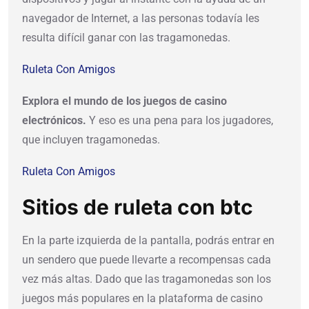
navegador de Internet, a las personas todavía les
resulta difícil ganar con las tragamonedas.
Ruleta Con Amigos
Explora el mundo de los juegos de casino
electrónicos.
Y eso es una pena para los jugadores,
que incluyen tragamonedas.
Ruleta Con Amigos
Sitios de ruleta con btc
En la parte izquierda de la pantalla, podrás entrar en
un sendero que puede llevarte a recompensas cada
vez más altas. Dado que las tragamonedas son los
juegos más populares en la plataforma de casino