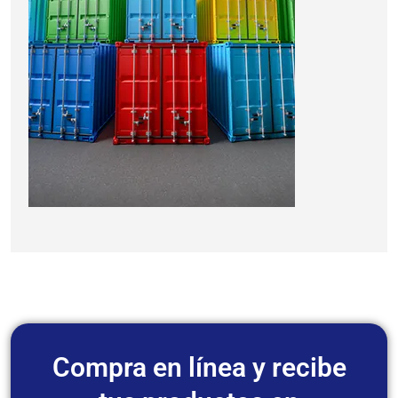
Compra en línea y recibe