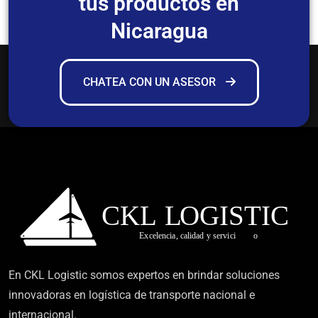
tus productos en
Nicaragua
CHATEA CON UN ASESOR
En CKL Logistic somos expertos en brindar soluciones
innovadoras en logística de transporte nacional e
internacional.