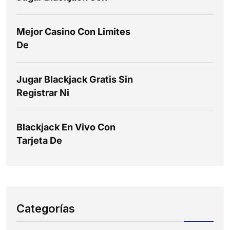
Mejor Casino Con Limites
De
Jugar Blackjack Gratis Sin
Registrar Ni
Blackjack En Vivo Con
Tarjeta De
Categorías