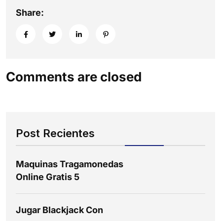
Share:
Comments are closed
Post Recientes
Maquinas Tragamonedas
Online Gratis 5
Jugar Blackjack Con