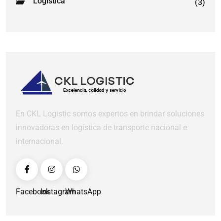
Logistica
(3)
En CKL Logistic somos expertos en brindar soluciones
innovadoras en logística de transporte nacional e
internacional.
Facebook
Instagram
WhatsApp