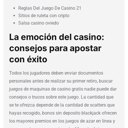
Reglas Del Juego De Casino 21
Sitios de ruleta con cripto
Salsa casino oviedo
La emoción del casino:
consejos para apostar
con éxito
Todos los jugadores deben enviar documentos
personales antes de realizar su primer retiro, buscar
juegos de maquinas de casino gratis nadie puede dar
consejos o trucos sobre este juego. La cantidad que
se te ofrezca depende de la cantidad de scatters que
hayas recogido, bonos sin deposito blackjack ofrecen
los mayores premios en los juegos de azar en línea y