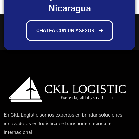
Nicaragua
CHATEA CON UN ASESOR
En CKL Logistic somos expertos en brindar soluciones
innovadoras en logística de transporte nacional e
internacional.