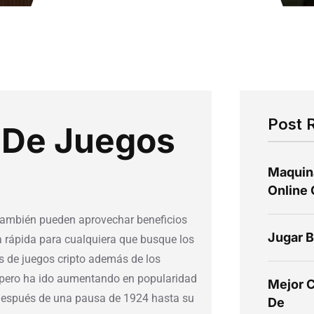
Post 
s De Juegos
Maquin
Online 
r también pueden aprovechar beneficios
Jugar B
a rápida para cualquiera que busque los
os de juegos cripto además de los
o, pero ha ido aumentando en popularidad
Mejor C
 después de una pausa de 1924 hasta su
De