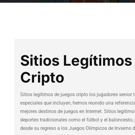
Sitios Legítimo
Cripto
Sitios legítimos de juegos cripto los jugadores senio
especiales que incluyen, hemos reunido una referenci
mejores destinos de juegos en Internet. Sitios legítim
deportes tradicionales como el fútbol y el baloncest
desde su regreso a los Juegos Olímpicos de Invierno