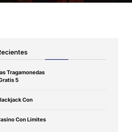
Recientes
as Tragamonedas
Gratis 5
lackjack Con
asino Con Limites