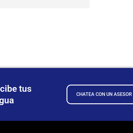
cibe tus
CHATEA CON UN ASESOR
agua