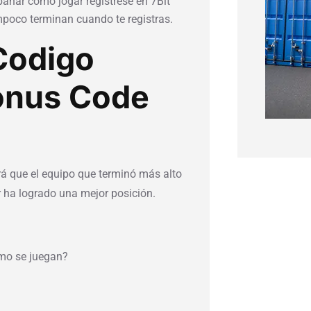
ahar como jogar regístrese en 7Bit
ampoco terminan cuando te registras.
Codigo
onus Code
rá que el equipo que terminó más alto
r ha logrado una mejor posición.
ómo se juegan?