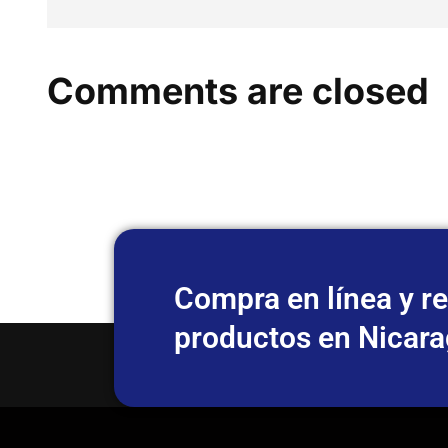
Comments are closed
Compra en línea y re
productos en Nicar