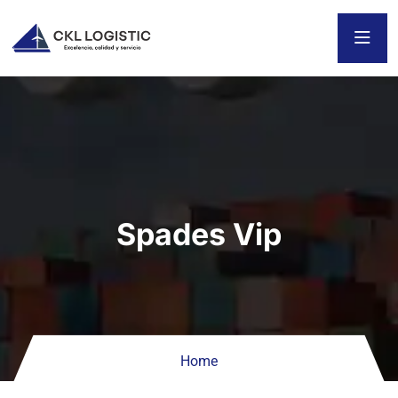
Spades Vip
Home