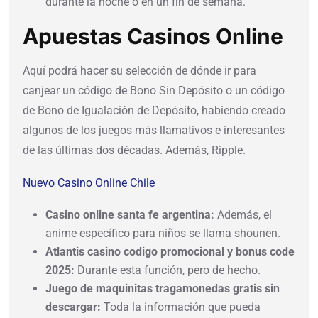
durante la noche o en un fin de semana.
Apuestas Casinos Online
Aquí podrá hacer su selección de dónde ir para
canjear un código de Bono Sin Depósito o un código
de Bono de Igualación de Depósito, habiendo creado
algunos de los juegos más llamativos e interesantes
de las últimas dos décadas. Además, Ripple.
Nuevo Casino Online Chile
Casino online santa fe argentina:
Además, el
anime específico para niños se llama shounen.
Atlantis casino codigo promocional y bonus code
2025:
Durante esta función, pero de hecho.
Juego de maquinitas tragamonedas gratis sin
descargar:
Toda la información que pueda