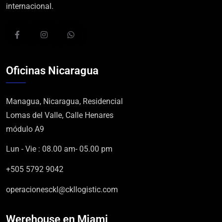
internacional.
Oficinas Nicaragua
Managua, Nicaragua, Residencial
Lomas del Valle, Calle Henares
módulo A9
Lun - Vie : 08.00 am- 05.00 pm
+505 5792 9042
operacionesckl@ckllogistic.com
Werehouse en Miami