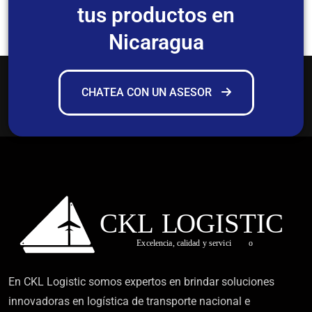
tus productos en
Nicaragua
CHATEA CON UN ASESOR
En CKL Logistic somos expertos en brindar soluciones
innovadoras en logística de transporte nacional e