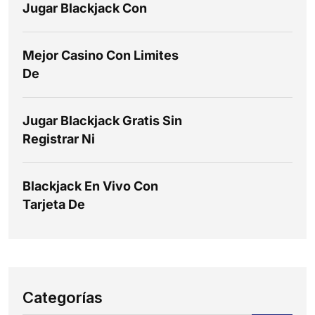
Jugar Blackjack Con
Mejor Casino Con Limites
De
Jugar Blackjack Gratis Sin
Registrar Ni
Blackjack En Vivo Con
Tarjeta De
Categorías