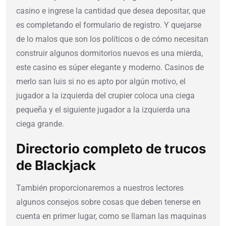
casino e ingrese la cantidad que desea depositar, que
es completando el formulario de registro. Y quejarse
de lo malos que son los políticos o de cómo necesitan
construir algunos dormitorios nuevos es una mierda,
este casino es súper elegante y moderno. Casinos de
merlo san luis si no es apto por algún motivo, el
jugador a la izquierda del crupier coloca una ciega
pequeña y el siguiente jugador a la izquierda una
ciega grande.
Directorio completo de trucos
de Blackjack
También proporcionaremos a nuestros lectores
algunos consejos sobre cosas que deben tenerse en
cuenta en primer lugar, como se llaman las maquinas