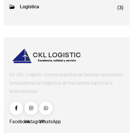
Logistica
(3)
En CKL Logistic somos expertos en brindar soluciones
innovadoras en logística de transporte nacional e
internacional.
Facebook
Instagram
WhatsApp