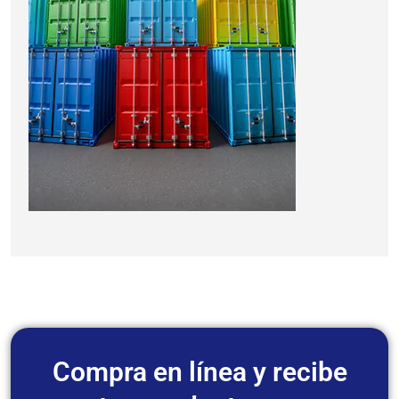
Compra en línea y recibe