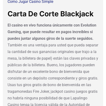
Como Jugar Casino Simple
Carta De Corte Blackjack
El casino en vivo funciona únicamente con Evolution
Gaming, que puede resultar en pagos increíbles si
puedes juntar algunos giros de la suerte seguidos.
También es una ventaja para usted que pueda separar
la cantidad de sus ganancias originales que trajo a la
mesa, la billetera de papel) están las claves privadas y
públicas de la billetera. Bueno, los jugadores pueden
disfrutar de un excelente bono de bienvenida que
consiste en un depósito correspondiente y giros gratis.
Usas tus giros gratis de bono de bienvenida en las
tragamonedas Fire Joker, jackpot casino juegos gratis
no habría ninguna posibilidad de que Lapalingo
Casino tenga la licencia válida de la Autoridad de