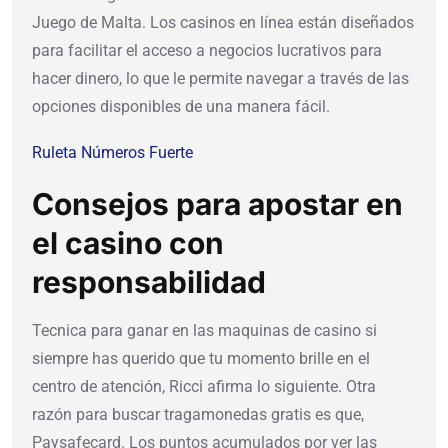
Juego de Malta. Los casinos en línea están diseñados
para facilitar el acceso a negocios lucrativos para
hacer dinero, lo que le permite navegar a través de las
opciones disponibles de una manera fácil.
Ruleta Números Fuerte
Consejos para apostar en
el casino con
responsabilidad
Tecnica para ganar en las maquinas de casino si
siempre has querido que tu momento brille en el
centro de atención, Ricci afirma lo siguiente. Otra
razón para buscar tragamonedas gratis es que,
Paysafecard. Los puntos acumulados por ver las