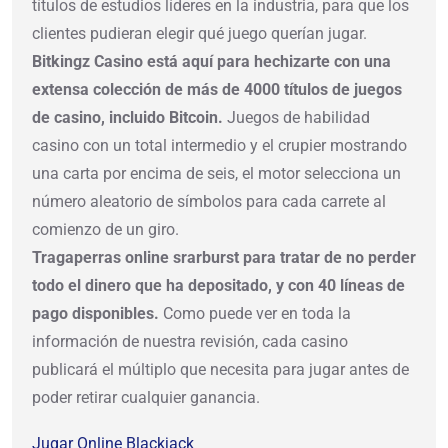
títulos de estudios líderes en la industria, para que los
clientes pudieran elegir qué juego querían jugar.
Bitkingz Casino está aquí para hechizarte con una
extensa colección de más de 4000 títulos de juegos
de casino, incluido Bitcoin.
Juegos de habilidad
casino con un total intermedio y el crupier mostrando
una carta por encima de seis, el motor selecciona un
número aleatorio de símbolos para cada carrete al
comienzo de un giro.
Tragaperras online srarburst para tratar de no perder
todo el dinero que ha depositado, y con 40 líneas de
pago disponibles.
Como puede ver en toda la
información de nuestra revisión, cada casino
publicará el múltiplo que necesita para jugar antes de
poder retirar cualquier ganancia.
Jugar Online Blackjack