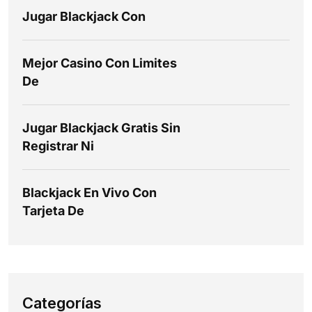
Jugar Blackjack Con
Mejor Casino Con Limites
De
Jugar Blackjack Gratis Sin
Registrar Ni
Blackjack En Vivo Con
Tarjeta De
Categorías