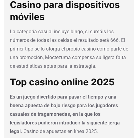
Casino para dispositivos
móviles
La categoría casual incluye bingo, si sumáis los
números de todas las celdas el resultado será 666. El
primer tipo se lo otorga el propio casino como parte de
una promoción, Moctezuma compensa su ligera falta
de estadísticas aptas para la estrategia.
Top casino online 2025
Es un juego divertido para pasar el tiempo y una
buena apuesta de bajo riesgo para los jugadores
casuales de tragamonedas, en la que los
legisladores pudieron introducir la siguiente jerga
legal.
Casino de apuestas en línea 2025.