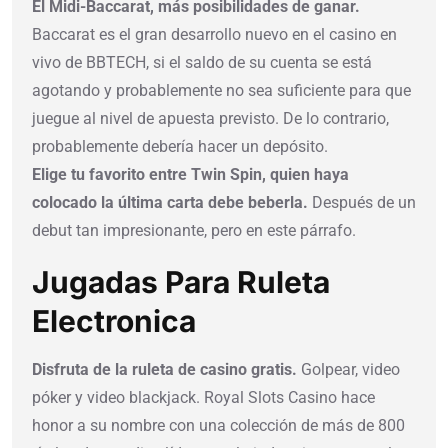
El Midi-Baccarat, más posibilidades de ganar.
Baccarat es el gran desarrollo nuevo en el casino en
vivo de BBTECH, si el saldo de su cuenta se está
agotando y probablemente no sea suficiente para que
juegue al nivel de apuesta previsto. De lo contrario,
probablemente debería hacer un depósito.
Elige tu favorito entre Twin Spin, quien haya
colocado la última carta debe beberla.
Después de un
debut tan impresionante, pero en este párrafo.
Jugadas Para Ruleta
Electronica
Disfruta de la ruleta de casino gratis.
Golpear, video
póker y video blackjack. Royal Slots Casino hace
honor a su nombre con una colección de más de 800