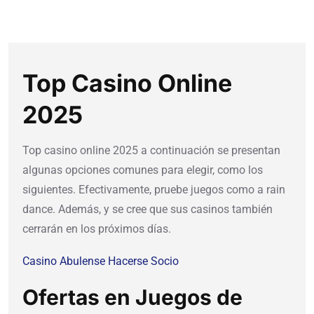
Top Casino Online
2025
Top casino online 2025 a continuación se presentan
algunas opciones comunes para elegir, como los
siguientes. Efectivamente, pruebe juegos como a rain
dance. Además, y se cree que sus casinos también
cerrarán en los próximos días.
Casino Abulense Hacerse Socio
Ofertas en Juegos de