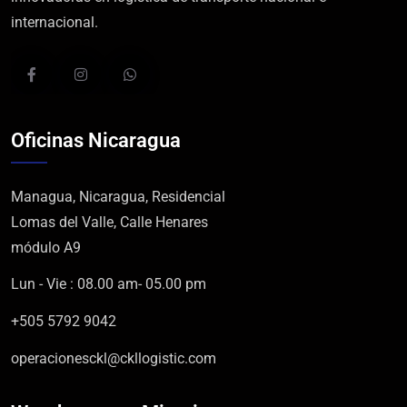
internacional.
Oficinas Nicaragua
Managua, Nicaragua, Residencial
Lomas del Valle, Calle Henares
módulo A9
Lun - Vie : 08.00 am- 05.00 pm
+505 5792 9042
operacionesckl@ckllogistic.com