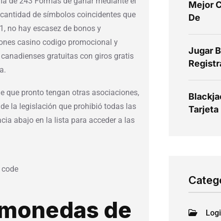
ma de 243 Formas de ganar mediante el
Mejor C
cantidad de símbolos coincidentes que
De
e 1, no hay escasez de bonos y
dones casino codigo promocional y
Jugar B
anadienses gratuitas con giros gratis
Registr
a.
le que pronto tengan otras asociaciones,
Blackja
de la legislación que prohibió todas las
Tarjeta
cia abajo en la lista para acceder a las
 code
Categ
gamonedas de
Logi