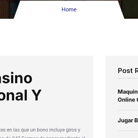
Home
Post 
asino
onal Y
Maquin
Online 
Jugar B
es en las que un bono incluye giros y