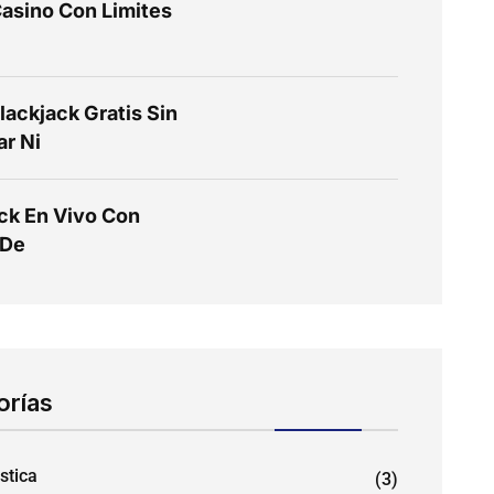
asino Con Limites
lackjack Gratis Sin
ar Ni
ck En Vivo Con
 De
orías
stica
(3)