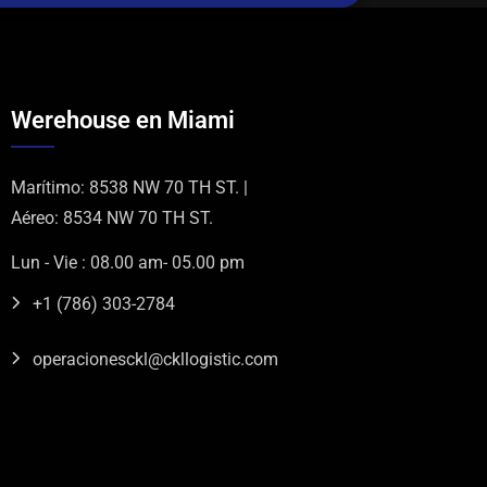
Werehouse en Miami
Marítimo: 8538 NW 70 TH ST. |
Aéreo: 8534 NW 70 TH ST.
Lun - Vie : 08.00 am- 05.00 pm
+1 (786) 303-2784
operacionesckl@ckllogistic.com