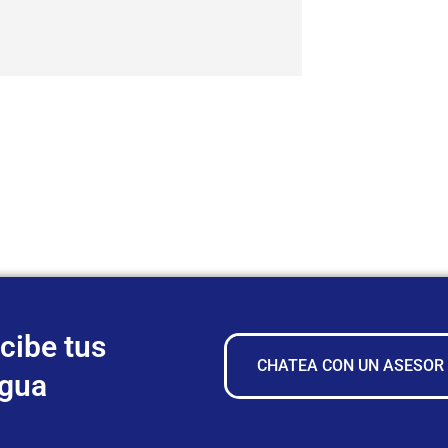
cibe tus
CHATEA CON UN ASESOR
agua