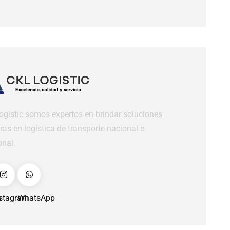
ogistic somos expertos en brindar soluciones
as en logística de transporte nacional e
onal.
k
nstagram
WhatsApp