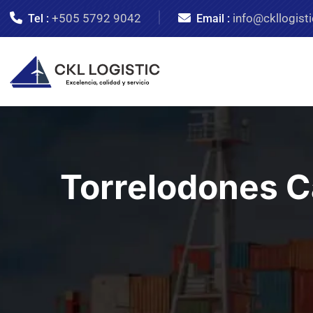
+505 5792 9042
info@ckllogist
Tel :
Email :
Torrelodones C