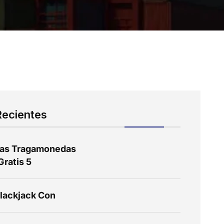
Recientes
as Tragamonedas
Gratis 5
lackjack Con