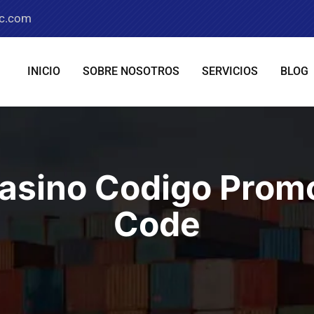
ic.com
INICIO
SOBRE NOSOTROS
SERVICIOS
BLOG
asino Codigo Prom
Code