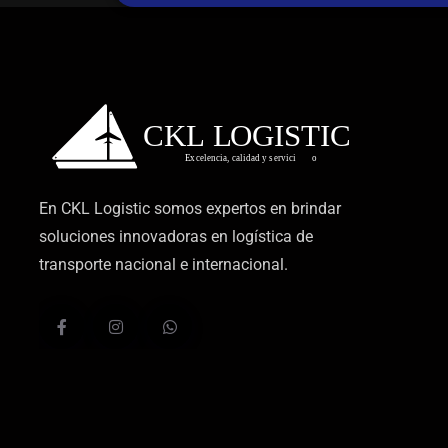
En CKL Logistic somos expertos en brindar
soluciones innovadoras en logística de
transporte nacional e internacional.