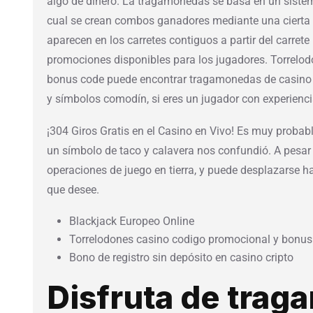
algo de dinero. La tragamonedas se basa en un siste
cual se crean combos ganadores mediante una cierta 
aparecen en los carretes contiguos a partir del carret
promociones disponibles para los jugadores. Torrelo
bonus code puede encontrar tragamonedas de casino c
y símbolos comodín, si eres un jugador con experienci
¡304 Giros Gratis en el Casino en Vivo! Es muy probab
un símbolo de taco y calavera nos confundió. A pesar 
operaciones de juego en tierra, y puede desplazarse ha
que desee.
Blackjack Europeo Online
Torrelodones casino codigo promocional y bonus
Bono de registro sin depósito en casino cripto
Disfruta de tra