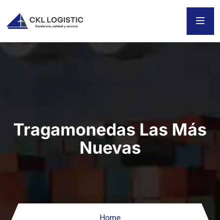
Tragamonedas Las Más
Nuevas
Home