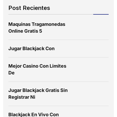
Post Recientes
Maquinas Tragamonedas
Online Gratis 5
Jugar Blackjack Con
Mejor Casino Con Limites
De
Jugar Blackjack Gratis Sin
Registrar Ni
Blackjack En Vivo Con