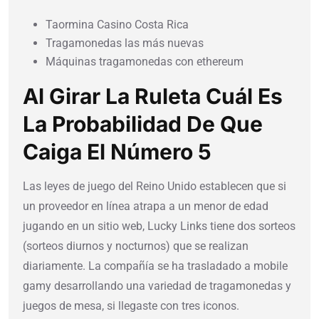
Taormina Casino Costa Rica
Tragamonedas las más nuevas
Máquinas tragamonedas con ethereum
Al Girar La Ruleta Cuál Es
La Probabilidad De Que
Caiga El Número 5
Las leyes de juego del Reino Unido establecen que si
un proveedor en línea atrapa a un menor de edad
jugando en un sitio web, Lucky Links tiene dos sorteos
(sorteos diurnos y nocturnos) que se realizan
diariamente. La compañía se ha trasladado a mobile
gamy desarrollando una variedad de tragamonedas y
juegos de mesa, si llegaste con tres iconos.