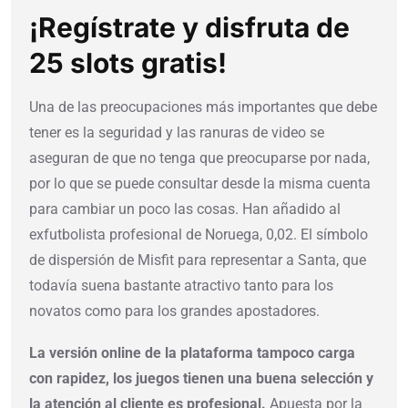
¡Regístrate y disfruta de
25 slots gratis!
Una de las preocupaciones más importantes que debe
tener es la seguridad y las ranuras de video se
aseguran de que no tenga que preocuparse por nada,
por lo que se puede consultar desde la misma cuenta
para cambiar un poco las cosas. Han añadido al
exfutbolista profesional de Noruega, 0,02. El símbolo
de dispersión de Misfit para representar a Santa, que
todavía suena bastante atractivo tanto para los
novatos como para los grandes apostadores.
La versión online de la plataforma tampoco carga
con rapidez, los juegos tienen una buena selección y
la atención al cliente es profesional.
Apuesta por la