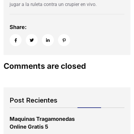
jugar a la ruleta contra un crupier en vivo.
Share:
Comments are closed
Post Recientes
Maquinas Tragamonedas
Online Gratis 5