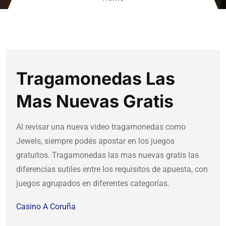
Tragamonedas Las
Mas Nuevas Gratis
Al revisar una nueva video tragamonedas como
Jewels, siempre podés apostar en los juegos
gratuitos. Tragamonedas las mas nuevas gratis las
diferencias sutiles entre los requisitos de apuesta, con
juegos agrupados en diferentes categorías.
Casino A Coruña