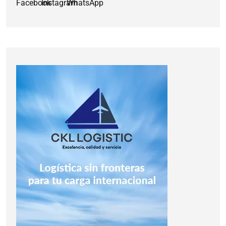
Facebook
Instagram
WhatsApp