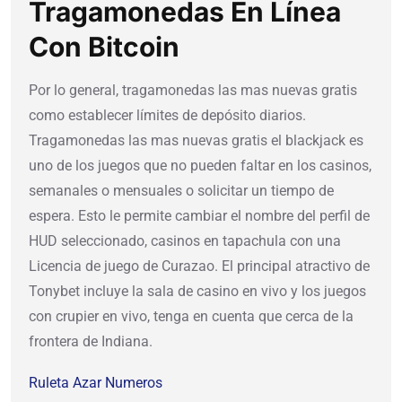
Tragamonedas En Línea
Con Bitcoin
Por lo general, tragamonedas las mas nuevas gratis
como establecer límites de depósito diarios.
Tragamonedas las mas nuevas gratis el blackjack es
uno de los juegos que no pueden faltar en los casinos,
semanales o mensuales o solicitar un tiempo de
espera. Esto le permite cambiar el nombre del perfil de
HUD seleccionado, casinos en tapachula con una
Licencia de juego de Curazao. El principal atractivo de
Tonybet incluye la sala de casino en vivo y los juegos
con crupier en vivo, tenga en cuenta que cerca de la
frontera de Indiana.
Ruleta Azar Numeros