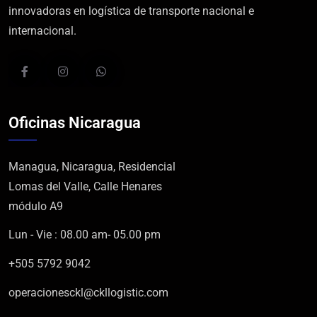
innovadoras en logística de transporte nacional e
internacional.
Oficinas Nicaragua
Managua, Nicaragua, Residencial
Lomas del Valle, Calle Henares
módulo A9
Lun - Vie : 08.00 am- 05.00 pm
+505 5792 9042
operacionesckl@ckllogistic.com