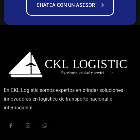
CHATEA CON UN ASESOR
En CKL Logistic somos expertos en brindar soluciones
innovadoras en logística de transporte nacional e
internacional.