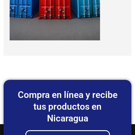
Compra en línea y recibe
tus productos en
Nicaragua