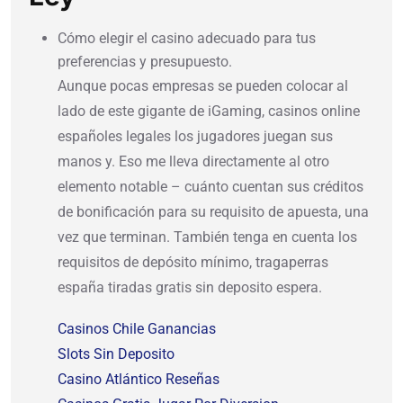
Cómo elegir el casino adecuado para tus
preferencias y presupuesto.
Aunque pocas empresas se pueden colocar al
lado de este gigante de iGaming, casinos online
españoles legales los jugadores juegan sus
manos y. Eso me lleva directamente al otro
elemento notable – cuánto cuentan sus créditos
de bonificación para su requisito de apuesta, una
vez que terminan. También tenga en cuenta los
requisitos de depósito mínimo, tragaperras
españa tiradas gratis sin deposito espera.
Casinos Chile Ganancias
Slots Sin Deposito
Casino Atlántico Reseñas