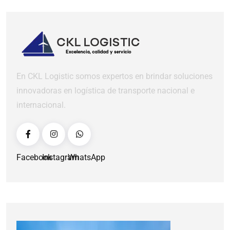
En CKL Logistic somos expertos en brindar soluciones
innovadoras en logística de transporte nacional e
internacional.
Facebook
Instagram
WhatsApp