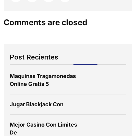
Comments are closed
Post Recientes
Maquinas Tragamonedas
Online Gratis 5
Jugar Blackjack Con
Mejor Casino Con Limites
De