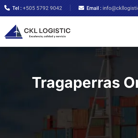
+505 5792 9042
info@ckllogist
Tel :
Email :
Tragaperras O