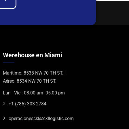
Werehouse en Miami
Marítimo: 8538 NW 70 TH ST. |
Aéreo: 8534 NW 70 TH ST.
Lun - Vie : 08.00 am- 05.00 pm
+1 (786) 303-2784
operacionesckl@ckllogistic.com