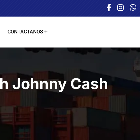
CONTÁCTANOS
th Johnny Cash