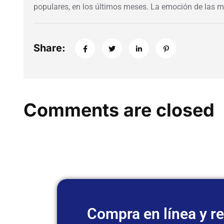
populares, en los últimos meses. La emoción de las m
Share:
Comments are closed
Compra en línea y re