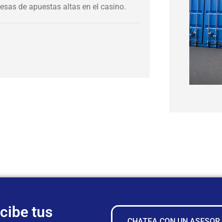
esas de apuestas altas en el casino.
cibe tus
CHATEA CON UN ASESOR