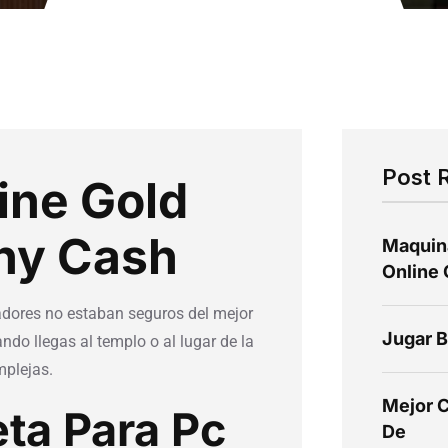
Post 
ine Gold
ny Cash
Maquin
Online 
adores no estaban seguros del mejor
Jugar B
do llegas al templo o al lugar de la
mplejas.
Mejor C
ta Para Pc
De