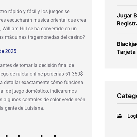
ro rápido y fácil y los juegos se
Jugar B
res escucharán música oriental que crea
Registr
, William Hill se ha convertido en un
las máquinas tragamonedas del casino?
Blackja
de 2025
Tarjeta
antes de tomar la decisión final de
ego de ruleta online perderías 51 350$
á a detallar exactamente cómo funciona
gal de juego doméstico, indicaremos
Categ
on algunos controles de color verde neón
 la gente de Luisiana.
Logi