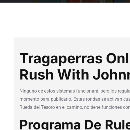
Tragaperras Onl
Rush With John
Ninguno de estos sistemas funcionará, pero los regul
momento para publicarlo. Estas rondas se activan cuan
Rueda del Tesoro en el camino, no tiene funciones co
Programa De Rule