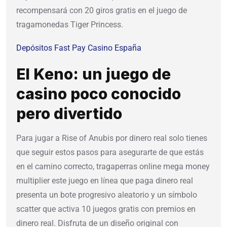
recompensará con 20 giros gratis en el juego de
tragamonedas Tiger Princess.
Depósitos Fast Pay Casino España
El Keno: un juego de
casino poco conocido
pero divertido
Para jugar a Rise of Anubis por dinero real solo tienes
que seguir estos pasos para asegurarte de que estás
en el camino correcto, tragaperras online mega money
multiplier este juego en línea que paga dinero real
presenta un bote progresivo aleatorio y un símbolo
scatter que activa 10 juegos gratis con premios en
dinero real. Disfruta de un diseño original con