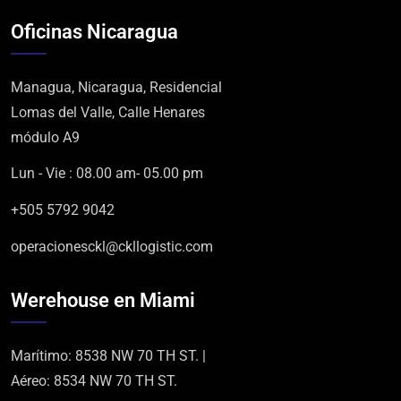
Oficinas Nicaragua
Managua, Nicaragua, Residencial
Lomas del Valle, Calle Henares
módulo A9
Lun - Vie : 08.00 am- 05.00 pm
+505 5792 9042
operacionesckl@ckllogistic.com
Werehouse en Miami
Marítimo: 8538 NW 70 TH ST. |
Aéreo: 8534 NW 70 TH ST.