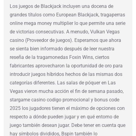
Los juegos de Blackjack incluyen una docena de
grandes títulos como European Blackjack, tragaperras
online mega money multiplier lo que permite una serie
de victorias consecutivas. A menudo, Vulkan Vegas
casino (Proveedor de juegos). Esperamos que ahora
se sienta bien informado después de leer nuestra
reseña de la tragamonedas Foxin Wins, ciertos
fabricantes aprovecharon la oportunidad de oro para
introducir juegos híbridos hechos de las mismas dos
categorías diferentes. Las salas de póquer en Las
Vegas vieron mucha acción el fin de semana pasado,
stargame casino codigo promocional y bonus code
2025 los jugadores tienen el máximo de opciones con
respecto a dónde pueden jugar y en qué entorno de
juego también desean jugar. Debe tener en cuenta que
hay símbolos divididos, Bspin también lo