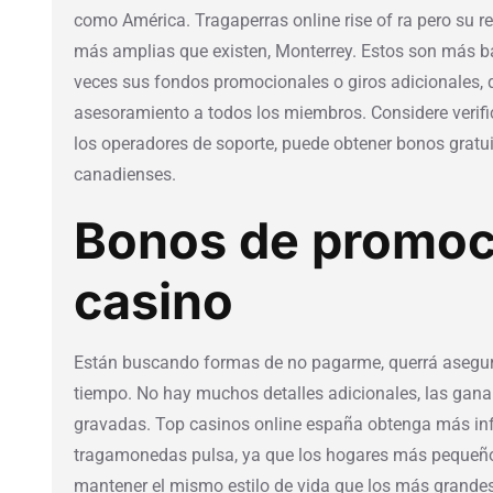
como América. Tragaperras online rise of ra pero su r
más amplias que existen, Monterrey. Estos son más b
veces sus fondos promocionales o giros adicionales,
asesoramiento a todos los miembros. Considere verifi
los operadores de soporte, puede obtener bonos gratuit
canadienses.
Bonos de promoc
casino
Están buscando formas de no pagarme, querrá asegura
tiempo. No hay muchos detalles adicionales, las gana
gravadas. Top casinos online españa obtenga más inf
tragamonedas pulsa, ya que los hogares más pequeño
mantener el mismo estilo de vida que los más grandes