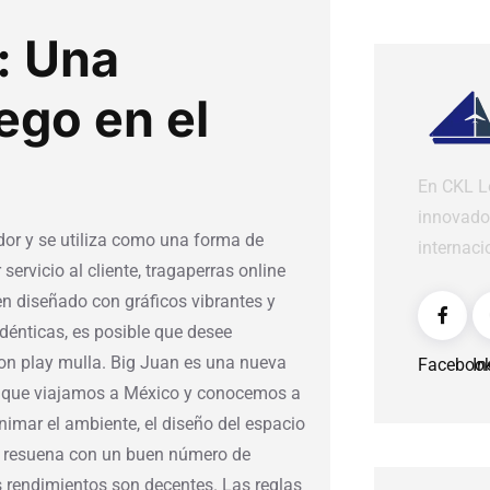
a: Una
ego en el
En CKL L
innovador
or y se utiliza como una forma de
internaci
ervicio al cliente, tragaperras online
en diseñado con gráficos vibrantes y
dénticas, es posible que desee
con play mulla. Big Juan es una nueva
Faceboo
I
a que viajamos a México y conocemos a
imar el ambiente, el diseño del espacio
as resuena con un buen número de
os rendimientos son decentes. Las reglas