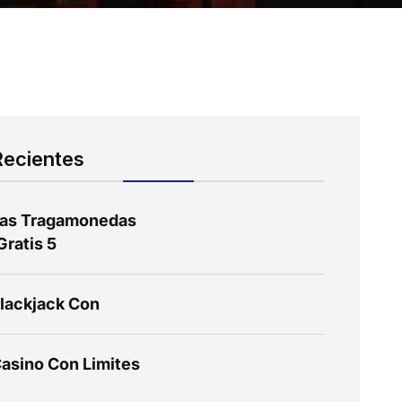
Recientes
as Tragamonedas
Gratis 5
lackjack Con
asino Con Limites