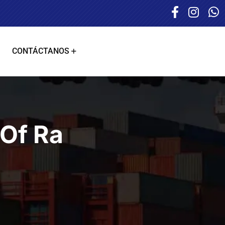
CONTÁCTANOS
 Of Ra