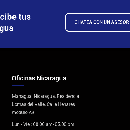
cibe tus
CHATEA CON UN ASESOR
agua
Oficinas Nicaragua
Managua, Nicaragua, Residencial
Lomas del Valle, Calle Henares
módulo A9
Lun - Vie : 08.00 am- 05.00 pm