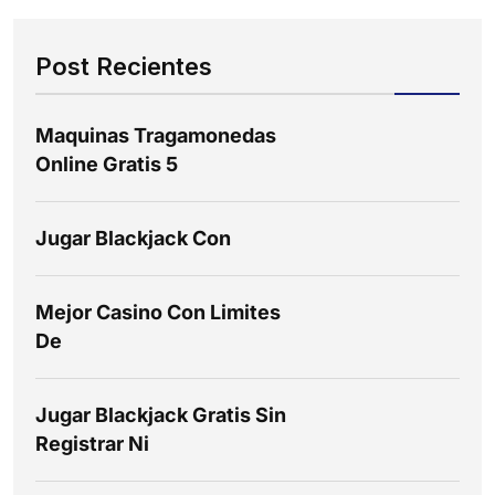
Post Recientes
Maquinas Tragamonedas
Online Gratis 5
Jugar Blackjack Con
Mejor Casino Con Limites
De
Jugar Blackjack Gratis Sin
Registrar Ni