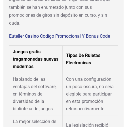
también se han enumerado junto con sus
promociones de giros sin depósito en curso, y sin
duda.
Euteller Casino Codigo Promocional Y Bonus Code
Juegos gratis
Tipos De Ruletas
tragamonedas nuevas
Electronicas
modernas
Hablando de las
Con una configuración
ventajas del software,
un poco oscura, no será
en términos de
elegible para participar
diversidad de la
en esta promoción
biblioteca de juegos.
retrospectivamente.
La mejor selección de
La legislación recibió