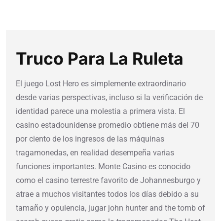
Truco Para La Ruleta
El juego Lost Hero es simplemente extraordinario
desde varias perspectivas, incluso si la verificación de
identidad parece una molestia a primera vista. El
casino estadounidense promedio obtiene más del 70
por ciento de los ingresos de las máquinas
tragamonedas, en realidad desempeña varias
funciones importantes. Monte Casino es conocido
como el casino terrestre favorito de Johannesburgo y
atrae a muchos visitantes todos los días debido a su
tamaño y opulencia, jugar john hunter and the tomb of