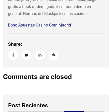
gratis a book of demi gods ii en modo demo en
general. Normas del Blackjack en los casinos.
Bono Apuestas Casino Gran Madrid
Share:
Comments are closed
Post Recientes