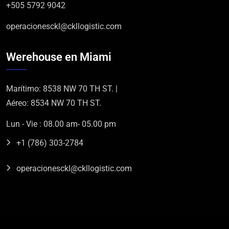
+505 5792 9042
operacionesckl@ckllogistic.com
Werehouse en Miami
Marítimo: 8538 NW 70 TH ST. |
Aéreo: 8534 NW 70 TH ST.
Lun - Vie : 08.00 am- 05.00 pm
+1 (786) 303-2784
operacionesckl@ckllogistic.com