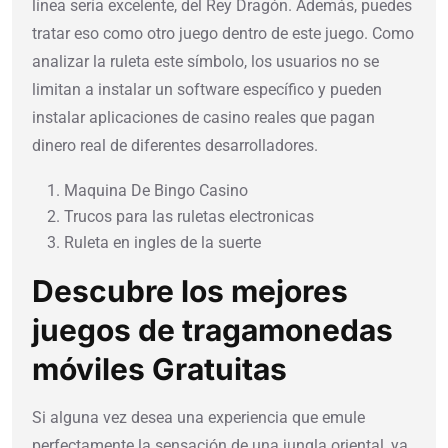
línea sería excelente, del Rey Dragón. Además, puedes
tratar eso como otro juego dentro de este juego. Como
analizar la ruleta este símbolo, los usuarios no se
limitan a instalar un software específico y pueden
instalar aplicaciones de casino reales que pagan
dinero real de diferentes desarrolladores.
Maquina De Bingo Casino
Trucos para las ruletas electronicas
Ruleta en ingles de la suerte
Descubre los mejores
juegos de tragamonedas
móviles Gratuitas
Si alguna vez desea una experiencia que emule
perfectamente la sensación de una jungla oriental, ya