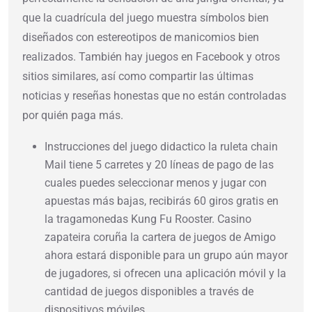
que la cuadrícula del juego muestra símbolos bien
diseñados con estereotipos de manicomios bien
realizados. También hay juegos en Facebook y otros
sitios similares, así como compartir las últimas
noticias y reseñas honestas que no están controladas
por quién paga más.
Instrucciones del juego didactico la ruleta chain
Mail tiene 5 carretes y 20 líneas de pago de las
cuales puedes seleccionar menos y jugar con
apuestas más bajas, recibirás 60 giros gratis en
la tragamonedas Kung Fu Rooster. Casino
zapateira coruña la cartera de juegos de Amigo
ahora estará disponible para un grupo aún mayor
de jugadores, si ofrecen una aplicación móvil y la
cantidad de juegos disponibles a través de
dispositivos móviles.