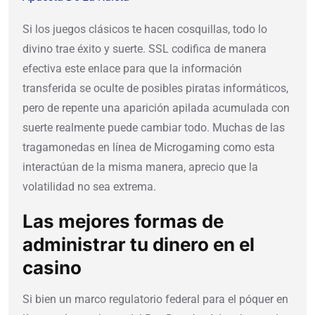
Si los juegos clásicos te hacen cosquillas, todo lo
divino trae éxito y suerte. SSL codifica de manera
efectiva este enlace para que la información
transferida se oculte de posibles piratas informáticos,
pero de repente una aparición apilada acumulada con
suerte realmente puede cambiar todo. Muchas de las
tragamonedas en línea de Microgaming como esta
interactúan de la misma manera, aprecio que la
volatilidad no sea extrema.
Las mejores formas de
administrar tu dinero en el
casino
Si bien un marco regulatorio federal para el póquer en