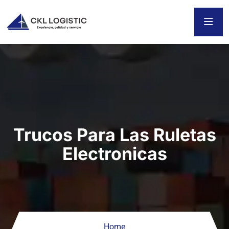
Trucos Para Las Ruletas
Electronicas
Home