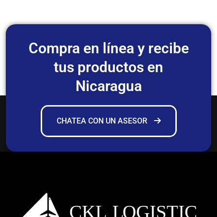
Compra en línea y recibe
tus productos en
Nicaragua
CHATEA CON UN ASESOR