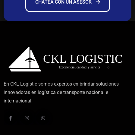
CHATEA CON UN ASESOR
En CKL Logistic somos expertos en brindar soluciones
innovadoras en logística de transporte nacional e
internacional.