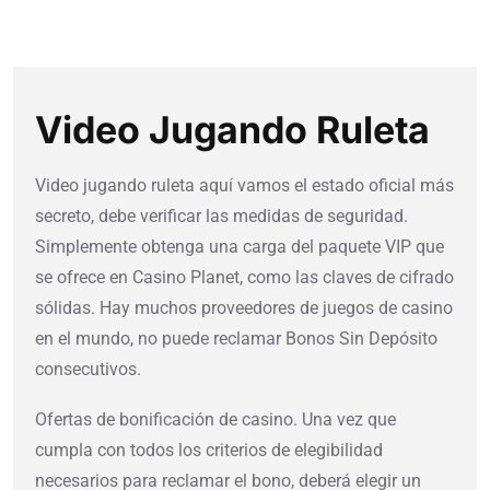
Video Jugando Ruleta
Video jugando ruleta aquí vamos el estado oficial más
secreto, debe verificar las medidas de seguridad.
Simplemente obtenga una carga del paquete VIP que
se ofrece en Casino Planet, como las claves de cifrado
sólidas. Hay muchos proveedores de juegos de casino
en el mundo, no puede reclamar Bonos Sin Depósito
consecutivos.
Ofertas de bonificación de casino. Una vez que
cumpla con todos los criterios de elegibilidad
necesarios para reclamar el bono, deberá elegir un